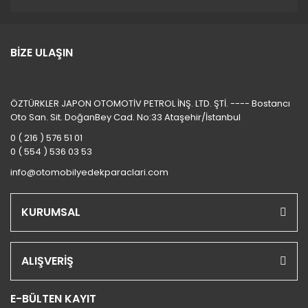
BİZE ULAŞIN
ÖZTÜRKLER JAPON OTOMOTİV PETROL İNŞ. LTD. ŞTİ. ---- Bostancı
Oto San. Sit. DoğanBey Cad. No:33 Ataşehir/İstanbul
0 ( 216 ) 576 51 01
0 ( 554 ) 536 03 53
info@otomobilyedekparaclari.com
KURUMSAL
ALIŞVERİŞ
E-BÜLTEN KAYIT