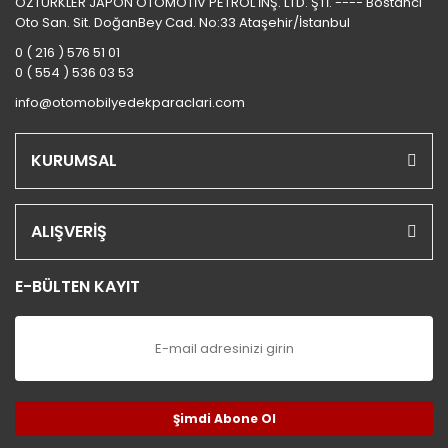
ÖZTÜRKLER JAPON OTOMOTİV PETROL İNŞ. LTD. ŞTİ. ---- Bostancı
Oto San. Sit. DoğanBey Cad. No:33 Ataşehir/İstanbul
0 ( 216 ) 576 51 01
0 ( 554 ) 536 03 53
info@otomobilyedekparaclari.com
KURUMSAL
ALIŞVERİŞ
E-BÜLTEN KAYIT
Şimdi Abone Ol