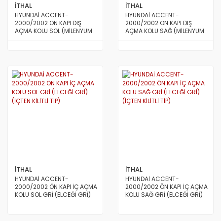
STAREX MİNİBÜS 97/08
İTHAL
İTHAL
HYUNDAİ ACCENT-
HYUNDAİ ACCENT-
TERRACAN
2000/2002 ÖN KAPI DIŞ
2000/2002 ÖN KAPI DIŞ
AÇMA KOLU SOL (MİLENYUM
AÇMA KOLU SAĞ (MİLENYUM
KASA)
KASA)
TRAJET
TUCSON 2010/2012
TUCSON 2015 VE ÜSTÜ
TUCSON 4X4 JEEP
XG
İTHAL
İTHAL
HYUNDAİ ACCENT-
HYUNDAİ ACCENT-
2000/2002 ÖN KAPI İÇ AÇMA
2000/2002 ÖN KAPI İÇ AÇMA
KOLU SOL GRİ (ELCEĞİ GRİ)
KOLU SAĞ GRİ (ELCEĞİ GRİ)
(İÇTEN KİLİTLİ TİP)
(İÇTEN KİLİTLİ TİP)