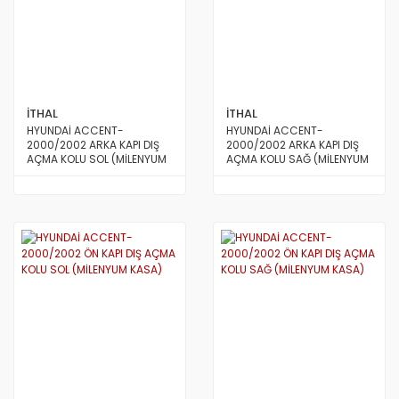
S.COUPE(1.5I)
SANTA FE 2002/2007
SANTA FE 2007 ve Üstü
İTHAL
İTHAL
SANTA FE 2012/2016
HYUNDAİ ACCENT-
HYUNDAİ ACCENT-
2000/2002 ARKA KAPI DIŞ
2000/2002 ARKA KAPI DIŞ
SONATA 1988/1993
AÇMA KOLU SOL (MİLENYUM
AÇMA KOLU SAĞ (MİLENYUM
KASA) SİYAH
KASA) SİYAH
SONATA 1994/1996
SONATA 1997/1999
SONATA 1999/2002
SONATA 2003/2005
SONATA 2005/2011
STAREX LİBERO