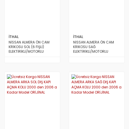
S.COUPE(1.5I)
SANTA FE 2002/2007
SANTA FE 2007 ve Üstü
İTHAL
İTHAL
SANTA FE 2012/2016
NİSSAN ALMERA ÖN CAM
NİSSAN ALMERA ÖN CAM
KRİKOSU SOL (6 FİŞLİ)
KRİKOSU SAĞ
SONATA 1988/1993
ELEKTİRİKLİ/MOTORLU
ELEKTİRİKLİ/MOTORLU
2000/2006 MODEL İÇİN
2000/2006 MODEL İÇİN
SONATA 1994/1996
SONATA 1997/1999
SONATA 1999/2002
SONATA 2003/2005
SONATA 2005/2011
STAREX LİBERO