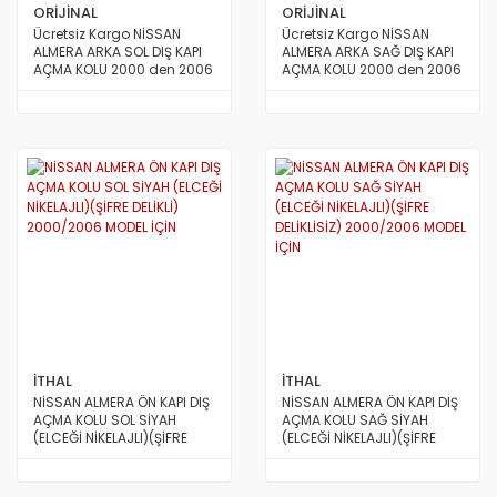
STAREX MİNİBÜS 97/08
ORİJİNAL
ORİJİNAL
Ücretsiz Kargo NİSSAN
Ücretsiz Kargo NİSSAN
TERRACAN
ALMERA ARKA SOL DIŞ KAPI
ALMERA ARKA SAĞ DIŞ KAPI
AÇMA KOLU 2000 den 2006
AÇMA KOLU 2000 den 2006
a Kadar Model ORİJİNAL
a Kadar Model ORİJİNAL
TRAJET
TUCSON 2010/2012
TUCSON 2015 VE ÜSTÜ
TUCSON 4X4 JEEP
XG
İTHAL
İTHAL
NİSSAN ALMERA ÖN KAPI DIŞ
NİSSAN ALMERA ÖN KAPI DIŞ
AÇMA KOLU SOL SİYAH
AÇMA KOLU SAĞ SİYAH
(ELCEĞİ NİKELAJLI)(ŞİFRE
(ELCEĞİ NİKELAJLI)(ŞİFRE
DELİKLİ) 2000/2006 MODEL
DELİKLİSİZ) 2000/2006
İÇİN
MODEL İÇİN