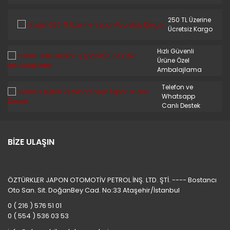
250 TL Üzerine
Ücretsiz Kargo
Hızlı Güvenli
Ürüne Özel
Ambalajlama
Telefon ve
Whatsapp
Canlı Destek
BİZE ULAŞIN
ÖZTÜRKLER JAPON OTOMOTİV PETROL İNŞ. LTD. ŞTİ. ---- Bostancı
Oto San. Sit. DoğanBey Cad. No:33 Ataşehir/İstanbul
0 ( 216 ) 576 51 01
0 ( 554 ) 536 03 53