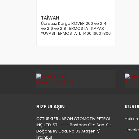
TAİWAN
Ücretsiz Kargo ROVER 200 ve 214
ve 216 ve 218 TERMOSTAT KAPAK
YUVASI TERMOSTATLI 1400 1600 1800
Motor İçin TAİWAN
BİZE ULAŞIN
KURU
ÖZTÜRKLER JAPON OTOMOTİV PETROL
Hakkım
İNŞ. LTD. ŞTİ. ---- Bostancı Oto San. Sit.
Havale
DoğanBey Cad. No:33 Ataşehir/
İstanbul