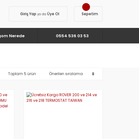
Giriş Yap
Üye Ol
Sepetim
ya da
gom Nerede
0554 536 03 53
Toplam 5 ürün