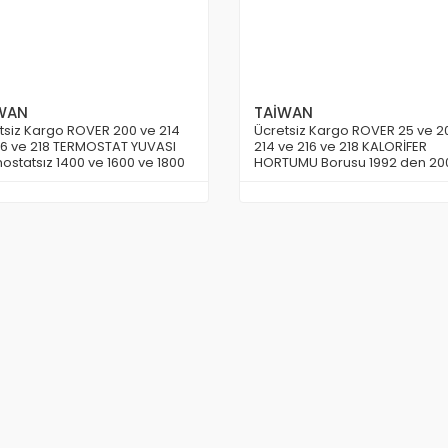
WAN
TAİWAN
tsiz Kargo ROVER 200 ve 214
Ücretsiz Kargo ROVER 25 ve 2
16 ve 218 TERMOSTAT YUVASI
214 ve 216 ve 218 KALORİFER
ostatsız 1400 ve 1600 ve 1800
HORTUMU Borusu 1992 den 20
r İçin TAİWAN
Kadar Model TAİWAN