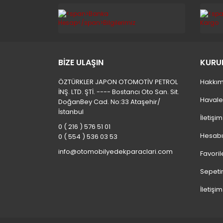
BİZE ULAŞIN
KURU
ÖZTÜRKLER JAPON OTOMOTİV PETROL
Hakkım
İNŞ. LTD. ŞTİ. ---- Bostancı Oto San. Sit.
Havale
DoğanBey Cad. No:33 Ataşehir/
İstanbul
İletişi
0 ( 216 ) 576 51 01
Hesab
0 ( 554 ) 536 03 53
info@otomobilyedekparaclari.com
Favoril
Sepeti
İletişim