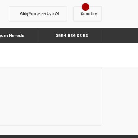
Giriş Yap
Üye Ol
Sepetim
ya da
gom Nerede
0554 536 03 53