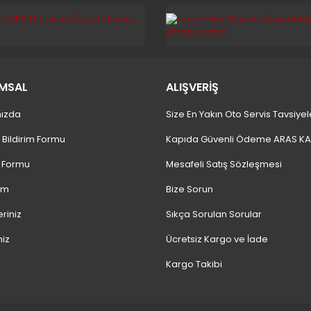
MSAL
ALIŞVERİŞ
ızda
Size En Yakın Oto Servis Tavsiyel
 Bildirim Formu
Kapıda Güvenli Ödeme ARAS K
m Formu
Mesafeli Satış Sözleşmesi
ım
Bize Sorun
eriniz
Sıkça Sorulan Sorular
niz
Ücretsiz Kargo ve İade
Kargo Takibi