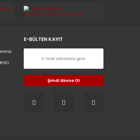
E-BÜLTEN KAYIT
erimiz
ARGO
Şimdi Abone Ol