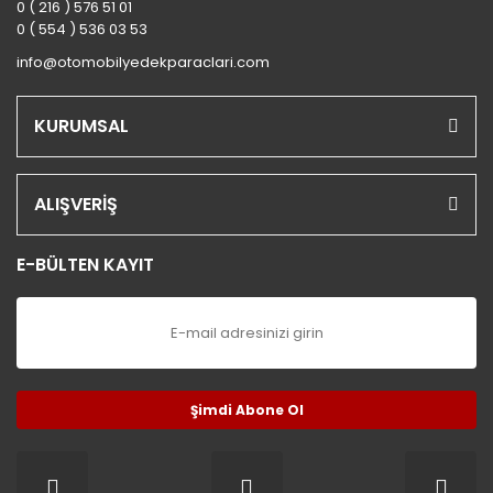
0 ( 216 ) 576 51 01
0 ( 554 ) 536 03 53
info@otomobilyedekparaclari.com
KURUMSAL
ALIŞVERİŞ
E-BÜLTEN KAYIT
Şimdi Abone Ol