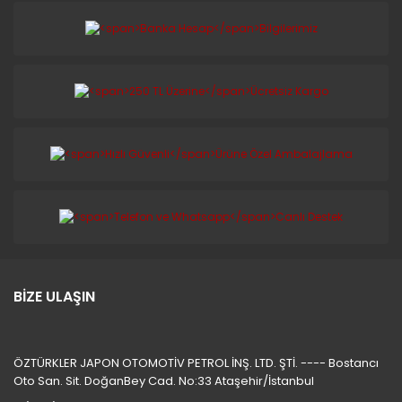
BİZE ULAŞIN
ÖZTÜRKLER JAPON OTOMOTİV PETROL İNŞ. LTD. ŞTİ. ---- Bostancı
Oto San. Sit. DoğanBey Cad. No:33 Ataşehir/İstanbul