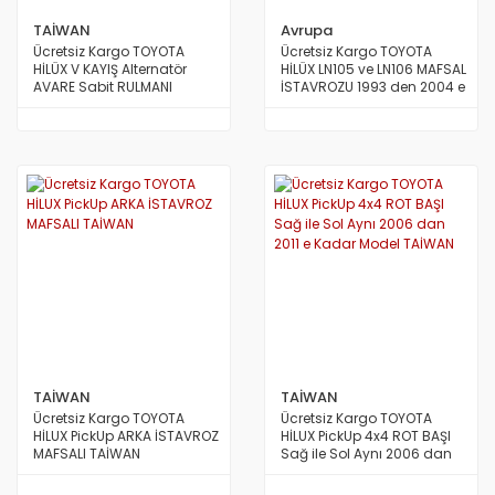
TAİWAN
Avrupa
Ücretsiz Kargo TOYOTA
Ücretsiz Kargo TOYOTA
HİLÜX V KAYIŞ Alternatör
HİLÜX LN105 ve LN106 MAFSAL
AVARE Sabit RULMANI
İSTAVROZU 1993 den 2004 e
Bilyası 2500 Motor Dizel 5
Kadar Model AVRUPA
İleri 2011 den 2015 e Kadar
Model TAİWAN
TAİWAN
TAİWAN
Ücretsiz Kargo TOYOTA
Ücretsiz Kargo TOYOTA
HİLUX PickUp ARKA İSTAVROZ
HİLUX PickUp 4x4 ROT BAŞI
MAFSALI TAİWAN
Sağ ile Sol Aynı 2006 dan
2011 e Kadar Model TAİWAN