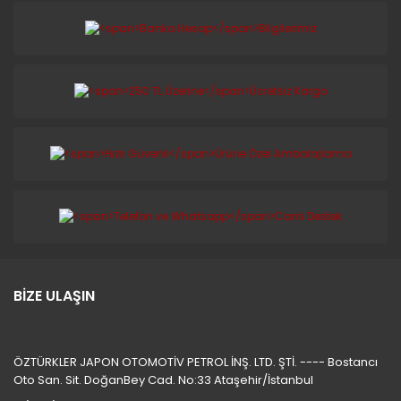
BİZE ULAŞIN
ÖZTÜRKLER JAPON OTOMOTİV PETROL İNŞ. LTD. ŞTİ. ---- Bostancı
Oto San. Sit. DoğanBey Cad. No:33 Ataşehir/İstanbul