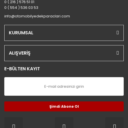
0 ( 216 ) 576 51 01
0 ( 554 ) 536 03 53
info@otomobilyedekparaclari.com
KURUMSAL
ALIŞVERİŞ
E-BÜLTEN KAYIT
Şimdi Abone Ol