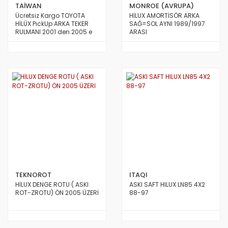
TAİWAN
MONROE (AVRUPA)
Ücretsiz Kargo TOYOTA
HİLUX AMORTİSÖR ARKA
HİLÜX PickUp ARKA TEKER
SAĞ=SOL AYNI 1989/1997
RULMANI 2001 den 2005 e
ARASI
Kadar Model TAİWAN
TEKNOROT
ITAQI
HİLUX DENGE ROTU ( ASKI
ASKI SAFT HILUX LN85 4X2
ROT-ZROTU) ÖN 2005 ÜZERİ
88-97