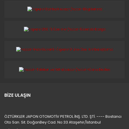
BİZE ULAŞIN
ÖZTÜRKLER JAPON OTOMOTİV PETROL İNŞ. LTD. ŞTİ. ---- Bostancı
Oto San. Sit. DoğanBey Cad. No:33 Ataşehir/İstanbul