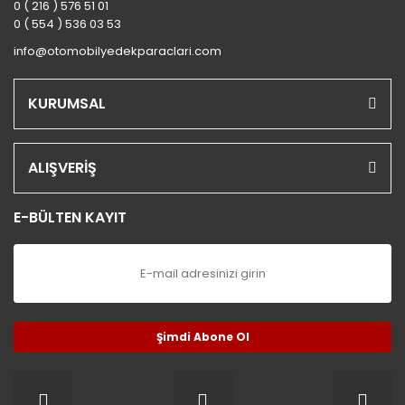
0 ( 216 ) 576 51 01
0 ( 554 ) 536 03 53
info@otomobilyedekparaclari.com
KURUMSAL
ALIŞVERİŞ
E-BÜLTEN KAYIT
Şimdi Abone Ol