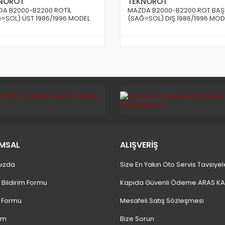
NOROT
TEKNOROT
A B2000-B2200 ROTİL
MAZDA B2000-B2200 ROT BAŞ
=SOL) ÜST 1986/1996 MODEL
(SAĞ=SOL) DIŞ 1986/1996 MOD
MSAL
ALIŞVERİŞ
ızda
Size En Yakın Oto Servis Tavsiyel
 Bildirim Formu
Kapıda Güvenli Ödeme ARAS K
m Formu
Mesafeli Satış Sözleşmesi
ım
Bize Sorun