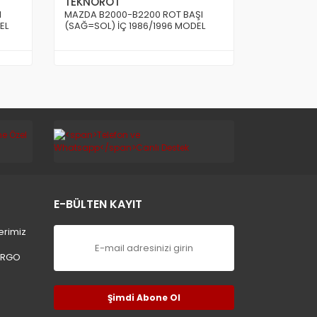
TEKNOROT
I
MAZDA B2000-B2200 ROT BAŞI
EL
(SAĞ=SOL) İÇ 1986/1996 MODEL
E-BÜLTEN KAYIT
erimiz
ARGO
Şimdi Abone Ol