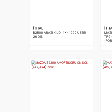
İTHAL
İTH
B2500 ARAZI KILIDI 4X4 1990 ÜZERİ
MAZD
26 DIS
TİP)
(FOR
MOD