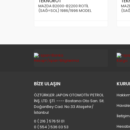
TEKNOROT
TEK
MAZDA B2000-B2200 ROTİL
MAZD
(SAĞ=SOL) 1986/1996 MODEL
(SAĞ
BİZE ULAŞIN
KURU
ÖZTÜRKLER JAPON OTOMOTİV PETROL
Hakkım
İNŞ. LTD. ŞTİ. ---- Bostancı Oto San. Sit.
Havale
DoğanBey Cad. No:33 Ataşehir/
İstanbul
İletişi
0 ( 216 ) 576 51 01
Hesab
0 ( 554 ) 536 03 53