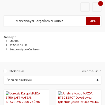
ARA
Anasayfa
MAZDA
BT 50 PİCK UP
Süspansiyon-Ön Takım
Stoktakiler
Toplam 5 ürün