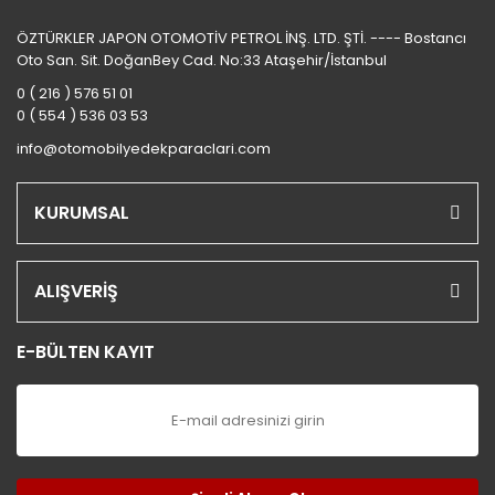
ÖZTÜRKLER JAPON OTOMOTİV PETROL İNŞ. LTD. ŞTİ. ---- Bostancı
Oto San. Sit. DoğanBey Cad. No:33 Ataşehir/İstanbul
0 ( 216 ) 576 51 01
0 ( 554 ) 536 03 53
info@otomobilyedekparaclari.com
KURUMSAL
ALIŞVERİŞ
E-BÜLTEN KAYIT