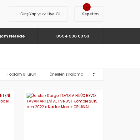
Giriş Yap
Üye Ol
Sepetim
ya da
gom Nerede
0554 536 03 53
Toplam 61 ürün