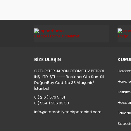
BİZE ULAŞIN
KURU
ÖZTÜRKLER JAPON OTOMOTİV PETROL
Hakkım
İNŞ. LTD. ŞTİ. ---- Bostancı Oto San. Sit.
Havale
DoğanBey Cad. No:33 Ataşehir/
İstanbul
İletişi
0 ( 216 ) 576 51 01
Hesab
0 ( 554 ) 536 03 53
info@otomobilyedekparaclari.com
Favoril
Sepeti