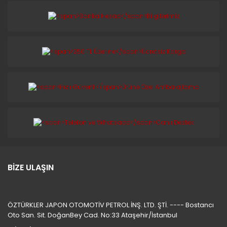
BİZE ULAŞIN
ÖZTÜRKLER JAPON OTOMOTİV PETROL İNŞ. LTD. ŞTİ. ---- Bostancı
Oto San. Sit. DoğanBey Cad. No:33 Ataşehir/İstanbul