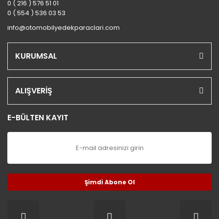
0 ( 216 ) 576 51 01
0 ( 554 ) 536 03 53
info@otomobilyedekparaclari.com
KURUMSAL
ALIŞVERİŞ
E-BÜLTEN KAYIT
Şimdi Abone Ol