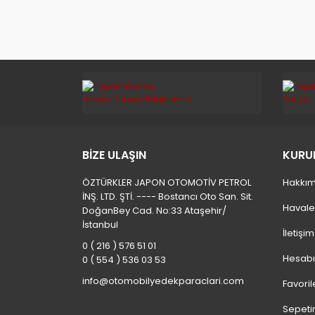
BİZE ULAŞIN
KURU
ÖZTÜRKLER JAPON OTOMOTİV PETROL
Hakkım
İNŞ. LTD. ŞTİ. ---- Bostancı Oto San. Sit.
Havale
DoğanBey Cad. No:33 Ataşehir/
İstanbul
İletişi
0 ( 216 ) 576 51 01
Hesab
0 ( 554 ) 536 03 53
info@otomobilyedekparaclari.com
Favoril
Sepeti