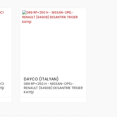
DAYCO (İTALYAN)
DCI
089 RP+250 H - NISSAN-OPEL-
IŞI
RENAULT (94908) EKSANTRİK TRİGER
KAYIŞI