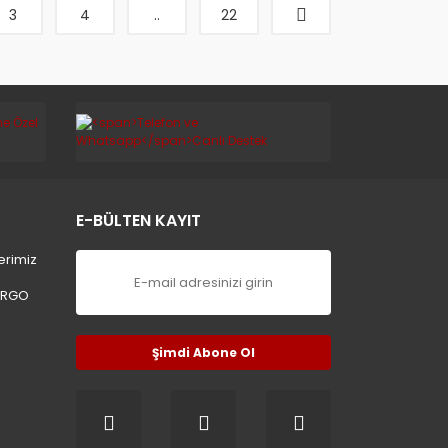
3
4
..
22
E-BÜLTEN KAYIT
erimiz
ARGO
Şimdi Abone Ol