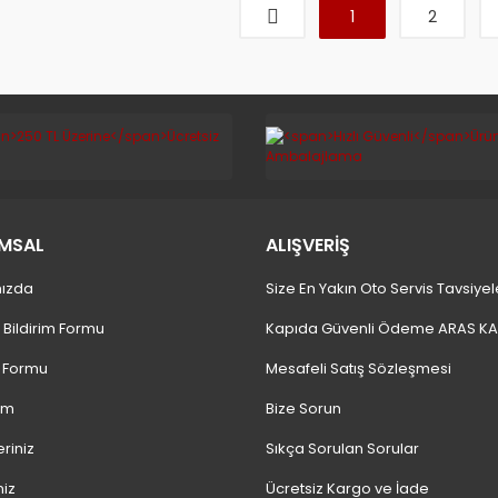
1
2
MSAL
ALIŞVERİŞ
ızda
Size En Yakın Oto Servis Tavsiyel
 Bildirim Formu
Kapıda Güvenli Ödeme ARAS K
m Formu
Mesafeli Satış Sözleşmesi
ım
Bize Sorun
eriniz
Sıkça Sorulan Sorular
niz
Ücretsiz Kargo ve İade