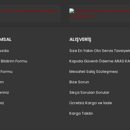
MSAL
ALIŞVERİŞ
ızda
Size En Yakın Oto Servis Tavsiyel
 Bildirim Formu
Kapıda Güvenli Ödeme ARAS K
m Formu
Mesafeli Satış Sözleşmesi
ım
Bize Sorun
eriniz
Sıkça Sorulan Sorular
niz
Ücretsiz Kargo ve İade
Kargo Takibi