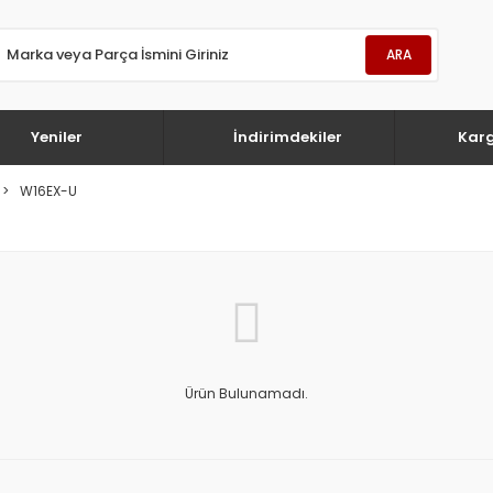
ARA
Yeniler
İndirimdekiler
Kar
W16EX-U
Ürün Bulunamadı.