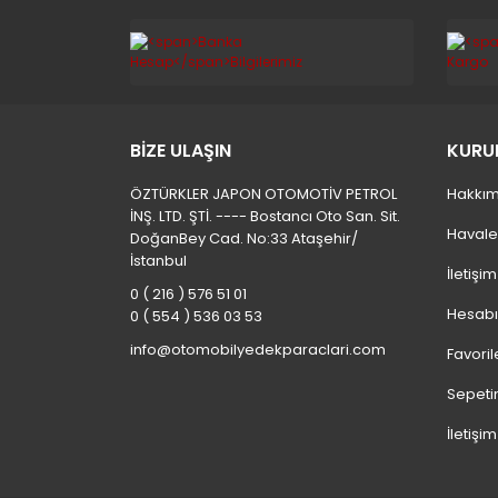
BİZE ULAŞIN
KURU
ÖZTÜRKLER JAPON OTOMOTİV PETROL
Hakkım
İNŞ. LTD. ŞTİ. ---- Bostancı Oto San. Sit.
Havale
DoğanBey Cad. No:33 Ataşehir/
İstanbul
İletişi
0 ( 216 ) 576 51 01
Hesab
0 ( 554 ) 536 03 53
info@otomobilyedekparaclari.com
Favoril
Sepeti
İletişim