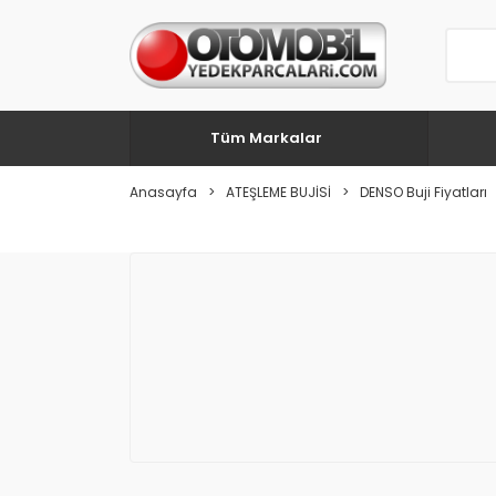
Tüm Markalar
Anasayfa
ATEŞLEME BUJİSİ
DENSO Buji Fiyatları