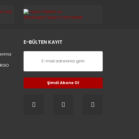
E-BÜLTEN KAYIT
erimiz
ARGO
Şimdi Abone Ol