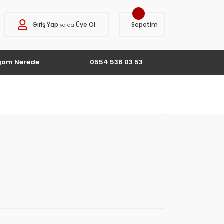
Giriş Yap
Üye Ol
Sepetim
ya da
gom Nerede
0554 536 03 53