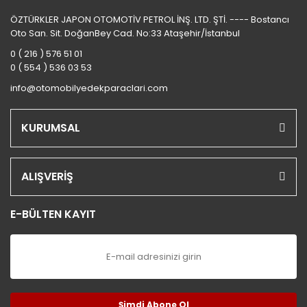
ÖZTÜRKLER JAPON OTOMOTİV PETROL İNŞ. LTD. ŞTİ. ---- Bostancı
Oto San. Sit. DoğanBey Cad. No:33 Ataşehir/İstanbul
0 ( 216 ) 576 51 01
0 ( 554 ) 536 03 53
info@otomobilyedekparaclari.com
KURUMSAL
ALIŞVERİŞ
E-BÜLTEN KAYIT
Şimdi Abone Ol