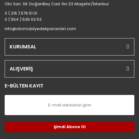
Oto San. Sit. DoğanBey Cad. No:33 Ataşehir/İstanbul
0 ( 216 ) 576 51 01
0 ( 554 ) 536 03 53
info@otomobilyedekparaclari.com
KURUMSAL
ALIŞVERİŞ
E-BÜLTEN KAYIT
Şimdi Abone Ol