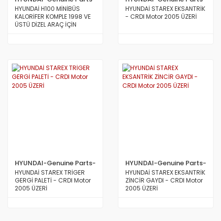
MOBİS
MOBİS
HYUNDAİ H100 MİNİBÜS
HYUNDAİ STAREX EKSANTRİK
KALORİFER KOMPLE 1998 VE
- CRDI Motor 2005 ÜZERİ
ÜSTÜ DİZEL ARAÇ İÇİN
HYUNDAI-Genuine Parts-
HYUNDAI-Genuine Parts-
MOBİS
MOBİS
HYUNDAİ STAREX TRİGER
HYUNDAİ STAREX EKSANTRİK
GERGİ PALETİ - CRDI Motor
ZİNCİR GAYDI - CRDI Motor
2005 ÜZERİ
2005 ÜZERİ