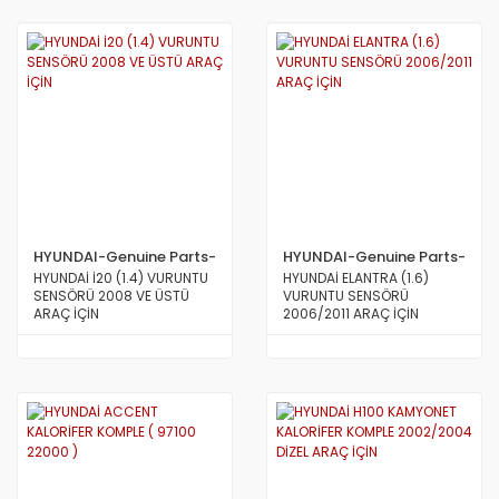
HYUNDAI-Genuine Parts-
HYUNDAI-Genuine Parts-
MOBİS
MOBİS
HYUNDAİ İ20 (1.4) VURUNTU
HYUNDAİ ELANTRA (1.6)
SENSÖRÜ 2008 VE ÜSTÜ
VURUNTU SENSÖRÜ
ARAÇ İÇİN
2006/2011 ARAÇ İÇİN