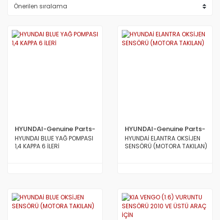
HYUNDAI-Genuine Parts-
HYUNDAI-Genuine Parts-
MOBİS
MOBİS
HYUNDAI BLUE YAĞ POMPASI
HYUNDAİ ELANTRA OKSİJEN
1,4 KAPPA 6 İLERİ
SENSÖRÜ (MOTORA TAKILAN)