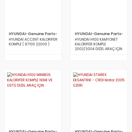
HYUNDAI-Genuine Parts-
HYUNDAI-Genuine Parts-
MOBİS
MOBİS
HYUNDAİ ACCENT KALORİFER
HYUNDAİ H100 KAMYONET
KOMPLE ( 97100 22000 )
KALORİFER KOMPLE
2002/2004 DİZEL ARAÇ İÇİN
HYUNDAI-Genuine Parts-
HYUNDAI-Genuine Parts-