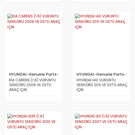
HYUNDAI-Genuine Parts-
HYUNDAI-Genuine Parts-
MOBİS
MOBİS
KIA CARENS (1.6) VURUNTU
HYUNDAİ İ40 VURUNTU
SENSÖRÜ 2009 VE ÜSTÜ
SENSÖRÜ 2011 VE ÜSTÜ ARAÇ
ARAÇ İÇİN
İÇİN