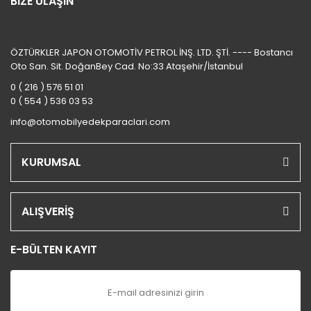
BİZE ULAŞIN
ÖZTÜRKLER JAPON OTOMOTİV PETROL İNŞ. LTD. ŞTİ. ---- Bostancı
Oto San. Sit. DoğanBey Cad. No:33 Ataşehir/İstanbul
0 ( 216 ) 576 51 01
0 ( 554 ) 536 03 53
info@otomobilyedekparaclari.com
KURUMSAL
ALIŞVERİŞ
E-BÜLTEN KAYIT