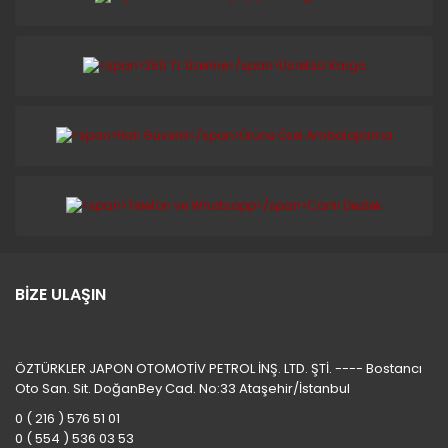
BİZE ULAŞIN
ÖZTÜRKLER JAPON OTOMOTİV PETROL İNŞ. LTD. ŞTİ. ---- Bostancı
Oto San. Sit. DoğanBey Cad. No:33 Ataşehir/İstanbul
0 ( 216 ) 576 51 01
0 ( 554 ) 536 03 53