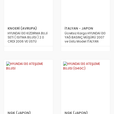
KNOERİ (AVRUPA)
İTALYAN - JAPON
HYUNDAİ İ30 KIZDIRMA BUJİ
Ücretsiz Kargo HYUNDAİ İ30
SETİ ( ISITMA BUJİSİ ) 2.0
YAĞ BASINÇ MÜŞÜRÜ 2007
CRDİ 2006 VE ÜSTÜ
ve Üstü Model İTALYAN
ARAÇLAR İÇİN ( 11V )
NGK (JAPON)
NGK (JAPON)