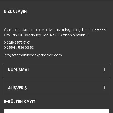
BİZE ULAŞIN
ÖZTÜRKLER JAPON OTOMOTİV PETROL İNŞ. LTD. ŞTİ. ---- Bostancı
Oto San. Sit. DoğanBey Cad. No:33 Ataşehir/İstanbul
0 ( 216 ) 576 51 01
0 ( 554 ) 536 03 53
info@otomobilyedekparaclari.com
KURUMSAL
ALIŞVERİŞ
E-BÜLTEN KAYIT